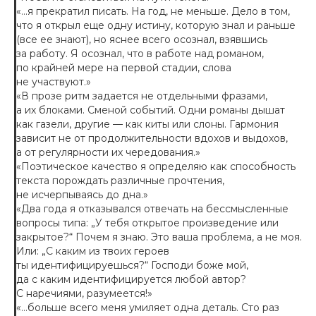
«…я прекратил писать. На год, не меньше. Дело в том,
что я открыл еще одну истину, которую знал и раньше
(все ее знают), но яснее всего осознал, взявшись
за работу. Я осознал, что в работе над романом,
по крайней мере на первой стадии, слова
не участвуют.»
«В прозе ритм задается не отдельными фразами,
а их блоками. Сменой событий. Одни романы дышат
как газели, другие — как киты или слоны. Гармония
зависит не от продолжительности вдохов и выдохов,
а от регулярности их чередования.»
«Поэтическое качество я определяю как способность
текста порождать различные прочтения,
не исчерпываясь до дна.»
«Два года я отказывался отвечать на бессмысленные
вопросы типа: „У тебя открытое произведение или
закрытое?“ Почем я знаю. Это ваша проблема, а не моя.
Или: „С каким из твоих героев
ты идентифицируешься?“ Господи боже мой,
да с каким идентифицируется любой автор?
С наречиями, разумеется!»
«…больше всего меня умиляет одна деталь. Сто раз