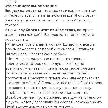
знают).
Это занимательное чтение
Эко увлекательно читать даже если вам не слишком
интересно все, о чем я написала выше. И оно растит
в нас компетентного читателя — для любых типов
текстов.
А ниже
подборка цитат из «Заметок»,
которые
я сохранила для себя. Возможно, вы тоже захотите
их сохранить.
«Мне хотелось отравить монаха. Думаю, что всякий
роман рождается от подобных мыслей. Остальная
мякоть наращивается сама собой.»
«Ничто так не радует сочинителя, как новые
прочтения, о которых он не думал и которые
возникают у читателя. Пока я писал теоретические
работы, мое отношение к рецензентам носило
протокольный характер: поняли они или не поняли то,
что я хотел сказать? С романом все иначе. Я не говорю,
что какие-то прочтения не могут казаться автору
ошибочными. Но все равно он обязан молчать.
В любом случае. Пусть опровергают другие, с текстом
в руках… Автору следовало бы умереть, закончив книгу.
Чтобы не становиться на пути текста.»