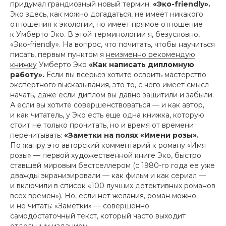
придумал грандиозный новый термин:
«Эко-friendly».
Эко здесь, как можно догадаться, не имеет никакого
отношения к экологии, но имеет прямое отношение
к Умберто Эко. В этой терминологии я, безусловно,
«Эко-friendly». На вопрос, что почитать, чтобы научиться
писать, первым пунктом я
неизменно рекомендую
книжку
Умберто Эко
«Как написать дипломную
работу».
Если вы всерьез хотите освоить мастерство
экспертного высказывания, это то, с чего имеет смысл
начать, даже если диплом вы давно защитили и забыли.
А если вы хотите совершенствоваться — и как автор,
и как читатель, у Эко есть еще одна книжка, которую
стоит не только прочитать, но и время от времени
перечитывать:
«Заметки на полях «Имени розы».
По жанру это авторский комментарий к роману «Имя
розы» — первой художественной книге Эко, быстро
ставшей мировым бестселлером (с 1980-го года ее уже
дважды экранизировали — как фильм и как сериал —
и включили в список «100 лучших детективных романов
всех времен»). Но, если нет желания, роман можно
и не читать: «Заметки» — совершенно
самодостаточный текст, который часто выходит