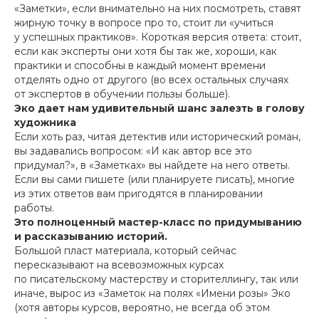
«Заметки», если внимательно на них посмотреть, ставят
жирную точку в вопросе про то, стоит ли «учиться
у успешных практиков». Короткая версия ответа: стоит,
если как эксперты они хотя бы так же, хороши, как
практики и способны в каждый момент времени
отделять одно от другого (во всех остальных случаях
от экспертов в обучении пользы больше).
Эко дает нам удивительный шанс залезть в голову
художника
Если хоть раз, читая детектив или исторический роман,
вы задавались вопросом: «И как автор все это
придумал?», в «Заметках» вы найдете на него ответы.
Если вы сами пишете (или планируете писать), многие
из этих ответов вам пригодятся в планировании
работы.
Это полноценный мастер-класс по придумыванию
и рассказыванию историй.
Большой пласт материала, который сейчас
пересказывают на всевозможных курсах
по писательскому мастерству и сторителлингу, так или
иначе, вырос из «Заметок на полях «Имени розы» Эко
(хотя авторы курсов, вероятно, не всегда об этом