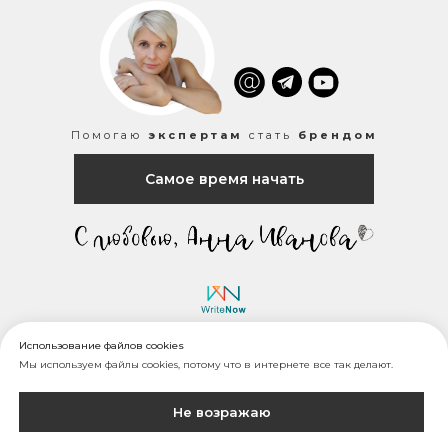
Помогаю
экспертам
стать
брендом
Самое время начать
Использование файлов cookies
© WriteNow, 2016—2026
Мы используем файлы cookies, потому что в интернете все так делают.
Сайт сделан двумя руками и одним естественным
интеллектом. Содержание сайта охраняется законом
об авторском праве и смежных правах. Использование
Не возражаю
материалов сайта допустимо только
с разрешения
правообладателя
. Можно цитировать, но не копировать.