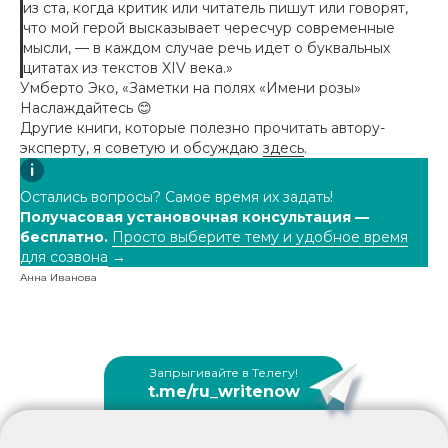
из ста, когда критик или читатель пишут или говорят,
что мой герой высказывает чересчур современные
мысли, — в каждом случае речь идет о буквальных
цитатах из текстов XIV века.»
Умберто Эко, «Заметки на полях «Имени розы»
Наслаждайтесь 😊
Другие книги, которые полезно прочитать автору-
эксперту, я советую и обсуждаю
здесь
.
Остались вопросы? Самое время их задать!
Получасовая установочная консультация —
бесплатно.
Просто выберите тему и удобное время
для созвона
→
Анна Иванова
Запрыгивайте в Телегу!
t.me/ru_writenow