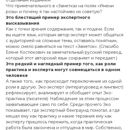
отдельным изданием.
Что примечательного в «Заметках на полях «Имени
розы» и почему я так настойчиво их советую?
Это блестящий пример экспертного
высказывания
Как с точки зрения содержания, так и подачи. Если
вы ищете язык, которым автор-эксперт может общаться
с аудиторией на сложные темы, оставаясь понятным,
можно смело равняться на текст «Заметок». (Спасибо
Елене Костюкович за замечательный русский перевод,
который этот авторский язык сохраняет и передает.)
Это редкий и наглядный пример того, как роли
практика и эксперта могут совмещаться в одном
человеке
А также того, как происходит переключение из одной
роли в другую. Эко-эксперт (литературовед и лингвист)
рефлексирует, анализирует и обобщает опыт Эко-
практика (писателя). Наблюдение за этим процессом
захватывающее само по себе. Среди прочего Эко
показывает, где экспертный бекграунд помогал, а где
мешал ему как практику и какие терзания ему как
эксперту пришлось пережить, когда практическая
работа была закончена и отпущена в мир. Собственно,