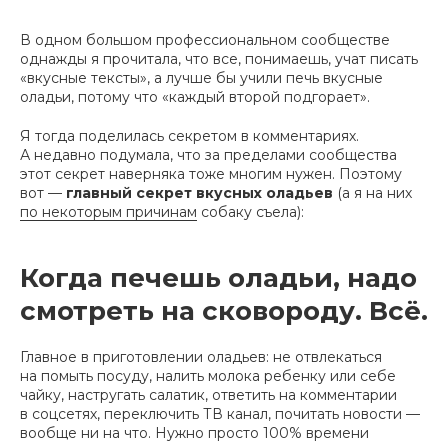
В одном большом профессиональном сообществе
однажды я прочитала, что все, понимаешь, учат писать
«вкусные тексты», а лучше бы учили печь вкусные
оладьи, потому что «каждый второй подгорает».
Я тогда поделилась секретом в комментариях.
А недавно подумала, что за пределами сообщества
этот секрет наверняка тоже многим нужен. Поэтому
вот —
главный секрет вкусных оладьев
(а я на них
по некоторым причинам
собаку съела):
Когда печешь оладьи, надо
смотреть на сковороду. Всё.
Главное в приготовлении оладьев: не отвлекаться
на помыть посуду, налить молока ребенку или себе
чайку, настругать салатик, ответить на комментарии
в соцсетях, переключить ТВ канал, почитать новости —
вообще ни на что. Нужно просто 100% времени