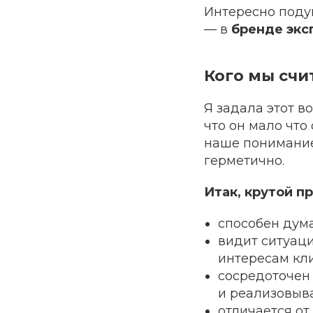
Интересно подум
— в
бренде экс
Кого мы сч
Я задала этот в
что он мало что
наше понимание
герметично.
Итак, крутой п
способен дума
видит ситуаци
интересам кли
сосредоточен 
и реализовыв
отличается от