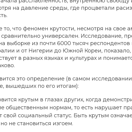
начала расслабленность, внутреннюю свободу 
отря на давление среды, где процветали раси
ть.
то, что феномен крутости, несмотря на свое 
 сравнительно универсален. Исследование, п
 на выборке из почти 6000 тысяч респондентов 
алии и от Нигерии до Южной Кореи, показало,
ствует в разных языках и культурах и понимает
ково.
ится это определение (в самом исследовании е
ье, вышедших по его итогам):
вится крутым в глазах других, когда демонстр
ие общественным нормам, то есть нарушает пр
т свой социальный статус. Быть крутым означа
но не становиться изгоем.