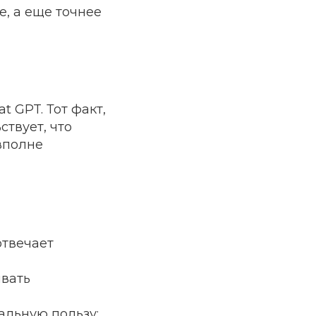
е, а еще точнее
t GPT. Тот факт,
ствует, что
вполне
отвечает
ивать
альную пользу;