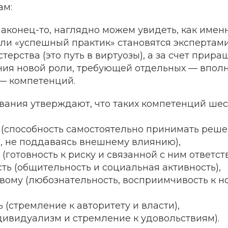
ам:
наконец-то, наглядно можем увидеть, как имен
ли «успешный практик» становятся экспертами
ерства (это путь в виртуозы), а за счет прир
ения новой роли, требующей отдельных — впол
— компетенций.
вания утверждают, что таких компетенций шес
 (способность самостоятельно принимать реш
ь, не поддаваясь внешнему влиянию),
(готовность к риску и связанной с ним ответст
ть (общительность и социальная активность),
овому (любознательность, восприимчивость к 
 (стремление к авторитету и власти),
дивидуализм и стремление к удовольствиям).