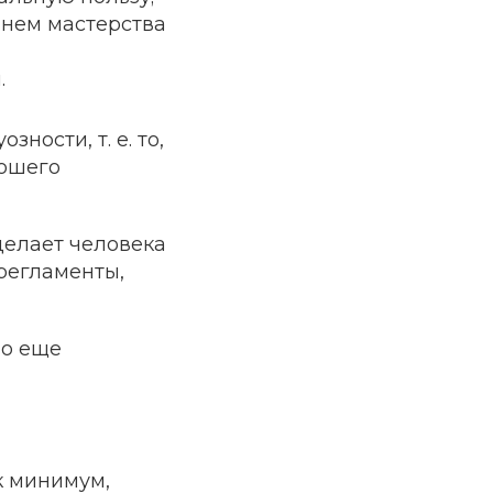
нем мастерства
.
уозности
, т. е. то,
рошего
делает человека
регламенты,
но еще
к минимум,