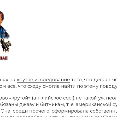
днях на
крутое исследование
того, что делает ч
м все, что сходу смогла найти по этому поводу
ово «крутой» (английское cool) не такой уж нео
язаны джазу и битникам, т. е. американской с
. Она, среди прочего, сформировала собственн