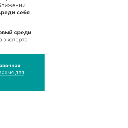
иближении
среди себя
ервый среди
 эксперта.
овочная
 время для