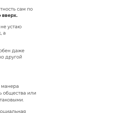
тность сам по
 вверх.
 не устаю
, а
собен даже
ко другой
и манера
ть общества или
 таковыми.
социальная