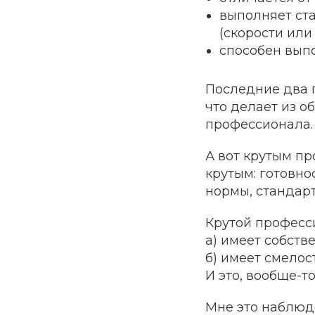
выполняет ст
(скорости или 
способен вып
Последние два п
что делает из 
профессионала.
А вот
крутым
про
крутым: готовно
нормы, стандарт
Крутой професси
а) имеет собств
б) имеет смелост
И это, вообще-то
Мне это наблюд