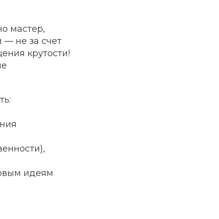
но мастер,
 — не за счет
ащения
крутости!
не
ть:
ения
венности),
новым идеям