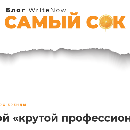
Блог
Write
Now
САМЫЙ СОК
РО БРЕНДЫ
ой «крутой профессио