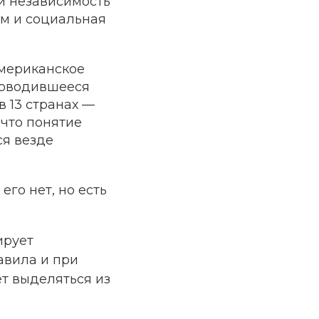
и независимость
зм и социальная
американское
роводившееся
в 13 странах —
 что понятие
ся везде
го нет, но есть
ирует
авила и при
ет выделяться из