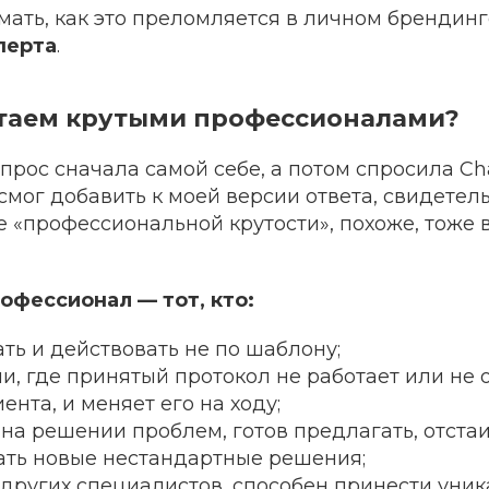
ать, как это преломляется в личном брендинг
перта
.
итаем крутыми профессионалами?
опрос сначала самой себе, а потом спросила Cha
 смог добавить к моей версии ответа, свидетель
 «профессиональной крутости», похоже, тоже 
рофессионал — тот, кто:
ть и действовать не по шаблону;
и, где принятый протокол не работает или не 
ента, и меняет его на ходу;
на решении проблем, готов предлагать, отста
ать новые нестандартные решения;
 других специалистов, способен принести уник