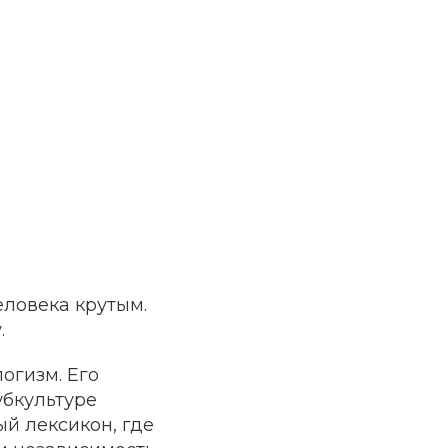
еловека крутым.
.
логизм. Его
убкультуре
ый лексикон, где