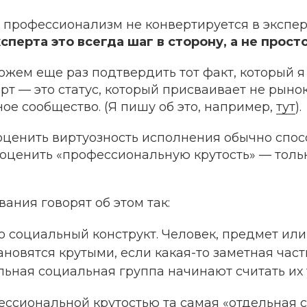
 профессионализм не конвертируется в экспер
сперта это всегда шаг в сторону, а не просто
ожем еще раз подтвердить тот факт, который я
ерт — это статус, который присваивает не рынок
е сообщество. (Я пишу об это, например,
тут
).
 оценить виртуозность исполнения обычно спо
 оценить «профессиональную крутость» — толь
ания говорят об этом так:
то социальный конструкт. Человек, предмет ил
новятся крутыми, если какая-то заметная час
льная социальная группа начинают считать их
ессиональной крутостью та самая «отдельная 