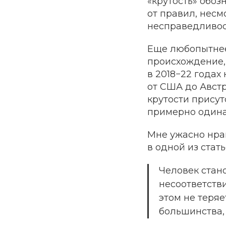
«крутость» обоз
от правил, несм
несправедливос
Еще любопытнее 
происхождение,
в 2018−22 годах
от США до Австр
крутости присут
примерно одина
Мне ужасно нрав
в одной из стат
Человек стано
несоответств
этом не теряе
большинства, 