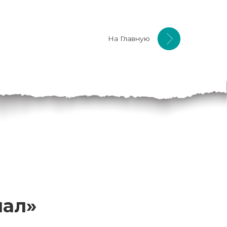
На Главную
нал»